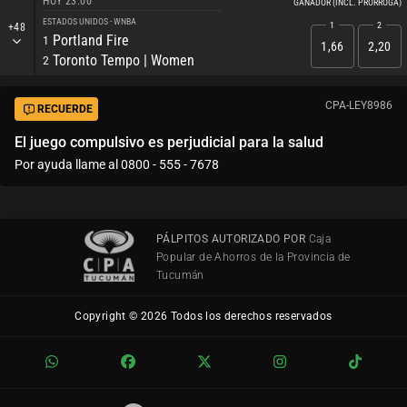
HOY 23:00
GANADOR (INCL. PRÓRROGA)
ESTADOS UNIDOS - WNBA
1
2
+48
Portland Fire
1
1,66
2,20
Toronto Tempo | Women
2
CPA-LEY8986
RECUERDE
El juego compulsivo es perjudicial para la salud
Por ayuda llame al 0800 - 555 - 7678
PÁLPITOS
AUTORIZADO POR
Caja
Popular de Ahorros de la Provincia de
Tucumán
Copyright © 2026 Todos los derechos reservados