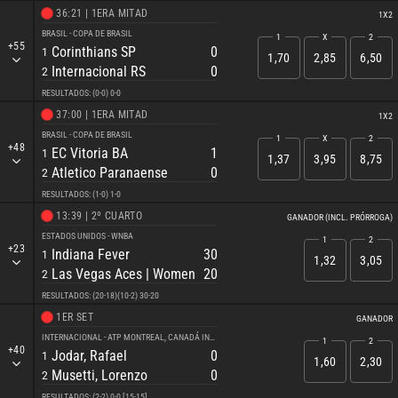
36:21 | 1ERA MITAD
1X2
BRASIL - COPA DE BRASIL
1
X
2
+55
Corinthians SP
0
1
1,70
2,85
6,50
Internacional RS
0
2
RESULTADOS: (0-0) 0-0
37:00 | 1ERA MITAD
1X2
BRASIL - COPA DE BRASIL
1
X
2
+48
EC Vitoria BA
1
1
1,37
3,95
8,75
Atletico Paranaense
0
2
RESULTADOS: (1-0) 1-0
13:39 | 2º CUARTO
GANADOR (INCL. PRÓRROGA)
ESTADOS UNIDOS - WNBA
1
2
+23
Indiana Fever
30
1
1,32
3,05
Las Vegas Aces | Women
20
2
RESULTADOS: (20-18)(10-2) 30-20
1ER SET
GANADOR
INTERNACIONAL - ATP MONTREAL, CANADÁ INDIVIDUAL MASCULINO
1
2
+40
Jodar, Rafael
0
1
1,60
2,30
Musetti, Lorenzo
0
2
RESULTADOS: (2-2) 0-0 [15-15]